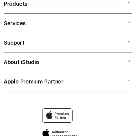
pemain.
Products
Services
BAJAI88
SITUS SLOT
⭕
Support
AppleCare+
SLOT ONLINE
Corporate
SITUS SLOT GACOR
About iStudio
My Account
Slot Online
SLOT777
Collection & Delivery
Elush Service Provider
⭕
SLOT GACOR
Apple Premium Partner
About Us
Returns & Exchanges
Financing Options
SLOT MAXWIN
Find an iStudio near you
Contact Us
⭕
Trade-in
SLOT777 MAXWIN
Why Shop at iStudio
FAQ
Traveller’s Reservation
SLOT88
Elush Corporate Website
Privacy Policy
Site Terms of Use