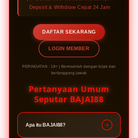
LIVE RTP 96.55%
Deposit & Withdraw Cepat 24 Jam
⭕
WILD WEST GOLD
RTP 96.48%
🤠
★★★☆☆
Provider: Play'n GO
DAFTAR SEKARANG
LIVE RTP 96.48%
⭕
BOOK OF DEAD
RTP 96.21%
📖
LOGIN MEMBER
★★☆☆☆
Provider: Play'n GO
⭕
LIVE RTP 96.21%
⭕
PERINGATAN : 18+ | Bermainlah dengan bijak dan
⭕
GREAT RHINO
RTP 96.53%
bertanggung jawab
⭕
🦏
★★★☆☆
Provider: Microgaming
Pertanyaan Umum
⭕
LIVE RTP 96.53%
⭕
Seputar BAJAI88
WOLF GOLD
RTP 96.49%
🐺
★★★☆☆
⭕
Provider: Microgaming
LIVE RTP 96.49%
Apa itu BAJAI88?
DRAGON HATCH
RTP 96.52%
🐲
★★★☆☆
Provider: PG Soft