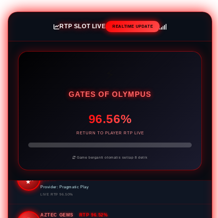
for
for
BAJAI88:
BAJA
RTP SLOT LIVE
Link
Link
REALTIME UPDATE
Terbaru
Terb
Situs
Situs
⭕
Slot
Slot
GATES OF OLYMPUS
RTP 96.56%
Gacor
Gaco
⚡
⚡
★★★☆☆
RTP
RTP
Provider: Pragmatic Play
SLOT777
SLOT
LIVE RTP 96.56%
GATES OF OLYMPUS
Maxwin
Maxw
Slot88
Slot
SWEET BONANZA
RTP 96.51%
🍬
96.56%
Hari
Hari
★★★☆☆
Provider: Pragmatic Play
Ini
Ini
RETURN TO PLAYER RTP LIVE
LIVE RTP 96.51%
STARLIGHT PRINCESS
RTP 96.50%
✨
Game berganti otomatis setiap 8 detik
★★★☆☆
Provider: Pragmatic Play
⭕
LIVE RTP 96.50%
AZTEC GEMS
RTP 96.52%
💎
⭕
★★★☆☆
Provider: Habanero