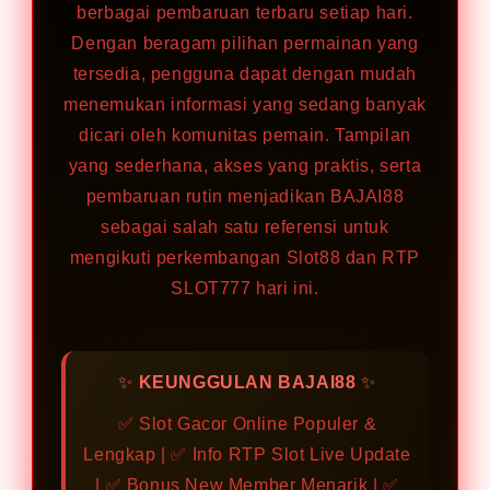
⭕
berbagai pembaruan terbaru setiap hari.
⭕
LIVE RTP 96.75%
⭕
Dengan beragam pilihan permainan yang
GATES OF OLYMPUS
RTP 96.56%
⚡
tersedia, pengguna dapat dengan mudah
⭕
★★★☆☆
Provider: Pragmatic Play
menemukan informasi yang sedang banyak
⭕
LIVE RTP 96.56%
dicari oleh komunitas pemain. Tampilan
SWEET BONANZA
RTP 96.51%
yang sederhana, akses yang praktis, serta
🍬
★★★☆☆
Provider: Pragmatic Play
pembaruan rutin menjadikan BAJAI88
LIVE RTP 96.51%
sebagai salah satu referensi untuk
mengikuti perkembangan Slot88 dan RTP
STARLIGHT PRINCESS
RTP 96.50%
✨
★★★☆☆
SLOT777 hari ini.
Provider: Pragmatic Play
LIVE RTP 96.50%
AZTEC GEMS
RTP 96.52%
💎
★★★☆☆
✨
KEUNGGULAN BAJAI88
✨
⭕
Provider: Habanero
LIVE RTP 96.52%
✅ Slot Gacor Online Populer &
⭕
Lengkap | ✅ Info RTP Slot Live Update
MAHJONG WAYS
RTP 96.55%
🐉
★★★☆☆
| ✅ Bonus New Member Menarik | ✅
Provider: PG Soft