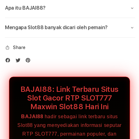
LIVE RTP 96.49%
Apa itu BAJAI88?
DRAGON HATCH
RTP 96.52%
🐲
★★★☆☆
Provider: PG Soft
Mengapa Slot88 banyak dicari oleh pemain?
LIVE RTP 96.52%
SPACE MAN
RTP 97.00%
🚀
Share
★★★☆☆
Provider: Spribe
LIVE RTP 97.00%
⭕
CRASH X
RTP 96.80%
💥
⭕
★★★☆☆
Provider: Hacksaw
BAJAI88: Link Terbaru Situs
LIVE RTP 96.80%
Slot Gacor RTP SLOT777
⭕
JOKER'S JEWELS
RTP 96.48%
🃏
Maxwin Slot88 Hari Ini
★★★☆☆
Provider: Pragmatic Play
LIVE RTP 96.48%
BAJAI88
hadir sebagai link terbaru situs
Slot88 yang menyediakan informasi seputar
FORTUNE OX
RTP 96.75%
🐂
RTP SLOT777, permainan populer, dan
★★★☆☆
Provider: PG Soft