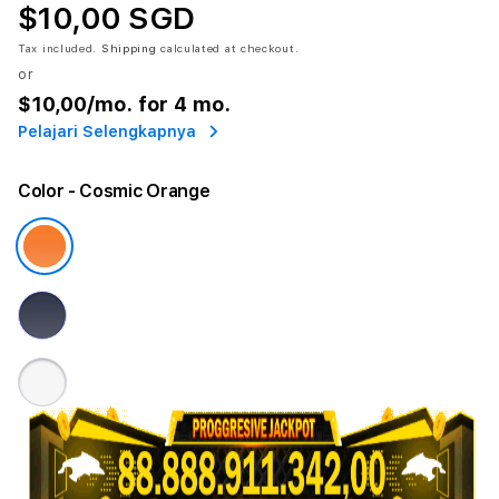
$10,00 SGD
Tax included.
Shipping
calculated at checkout.
or
$10,00
/mo. for 4 mo.
⭕
Pelajari Selengkapnya
Color
- Cosmic Orange